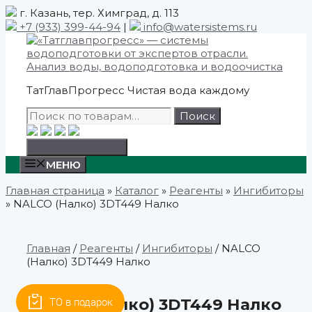
Skip
г. Казань, тер. Химград, д. 113
to
+7 (933) 399-44-94
|
info@watersistems.ru
content
ТатГлавПрогресс
Чистая вода каждому
Искать:
Поиск
Заказать звонок
МЕНЮ
Главная страница
»
Каталог
»
Реагенты
»
Ингибиторы
»
NALCO (Налко) 3DT449 Налко
Главная
/
Реагенты
/
Ингибиторы
/ NALCO
(Налко) 3DT449 Налко
NALCO (Налко) 3DT449 Налко
ТО в подарок