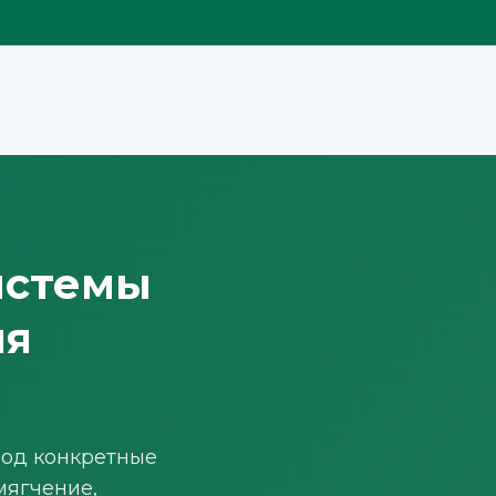
истемы
ля
под конкретные
мягчение,