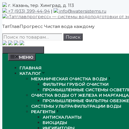
Skip
г. Казань, тер. Химград, д. 113
to
+7 (933) 399-44-94
|
info@watersistems.ru
content
ТатГлавПрогресс
Чистая вода каждому
Искать:
Поиск
Заказать звонок
МЕНЮ
ГЛАВНАЯ
КАТАЛОГ
МЕХАНИЧЕСКАЯ ОЧИСТКА ВОДЫ
ФИЛЬТРЫ ГРУБОЙ ОЧИСТКИ
ПРОМЫШЛЕННЫЕ СИСТЕМЫ ОСВЕТЛ
ОЧИСТКА ВОДЫ ОТ ЖЕЛЕЗА И МАРГАНЦА
ПРОМЫШЛЕННЫЕ ФИЛЬТРЫ ОБЕЗЖЕ
СИСТЕМЫ УЛЬТРАФИЛЬТРАЦИИ ВОДЫ
РЕАГЕНТЫ
АНТИСКАЛАНТЫ
БИОЦИДЫ
ИНГИБИТОРЫ