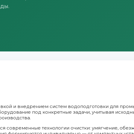
оды.
авкой и внедрением систем водоподготовки для про
орудование под конкретные задачи, учитывая исходн
роизводства.
ся современные технологии очистки: умягчение, обез
ния формируются индивидуально — от компактных уст