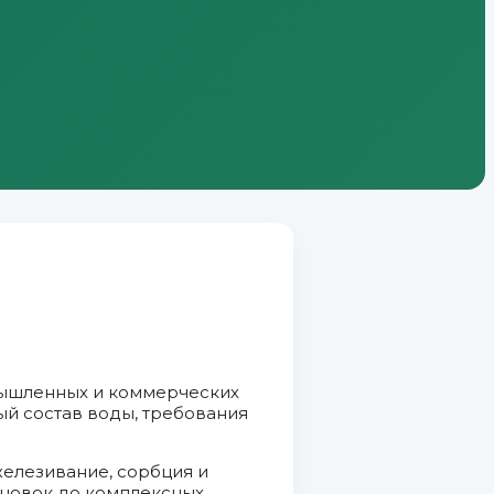
мышленных и коммерческих
ый состав воды, требования
железивание, сорбция и
ановок до комплексных