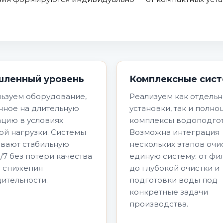
ленный уровень
Комплексные сис
ьзуем оборудование,
Реализуем как отдель
нное на длительную
установки, так и полн
ацию в условиях
комплексы водоподгот
ой нагрузки. Системы
Возможна интеграция
вают стабильную
нескольких этапов очи
/7 без потери качества
единую систему: от фи
и снижения
до глубокой очистки и
ительности.
подготовки воды под
конкретные задачи
производства.