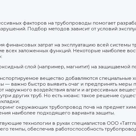
ессивных факторов на трубопроводы помогает разраб
зрушений. Подбор методов зависит от условий эксплу
ия финансовых затрат на эксплуатацию всей системы 
ние всех заложенных функций. Некоторые наиболее в
:
оксидный слой (например, магнитит) на защищаемой 
нспортируемое вещество добавляются специальные хи
ы — важно быстро выявить очаг и предпринять меры по
т наружного воздействия влаги и агрессивных вещест
нутри других труб. Но есть нюанс: такое решение суще
укладки;
ринг окружающих трубопровод почв на предмет химич
ения наиболее подходящего варианта защиты.
твующие технологии в руках специалистов ООО «Татг
 его темпы, обеспечив работоспособность трубопровод