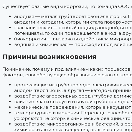
Существует разные виды коррозии, но команда ООО 
анодная — металл труб теряет свои электроны. 
анодами и катодами, которыми стала поверхност
гальваническая — особый подвид анодной, возн
потенциалы, то один превращается в анод, а дру
биокоррозия — вызвана воздействием микроорга
водяная и химическая — происходит под влиян
Причины возникновения
Понимание, почему и под влиянием каких процессов
факторы, способствующие образованию очагов пора
протекающие на трубопроводе электрохимически
анодом, теряя ионы, а другая — катодом, принима
воздействие агрессивных сред (глубоко деминер
влияние влаги снаружи и внутри трубопровода. 
механические повреждения, которые нарушают 
температурные изменения. Перепады способству
ускоряются некоторые химические реакции, что
воздействие микроорганизмов и бактерий, в ре
химически активные вещества, вызывающие кор