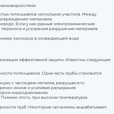
разновидностями:
стью потенциалов нескольких участков. Между
к повреждению материала;
оводе. Если у них разные электрохимические
го переноса и ускорения разрушения материала;
апример кислород в охлаждающей воде
рганизации эффективной защиты. Известны следующие
ости потенциалов. Одна часть трубы становится
цию с частицами металла, разрушая его;
еренос ионов и усиливая разъедание;
тором корродирования;
 Помимо этого, при высоких температурах
ерхности труб. Некоторые организмы вырабатывают