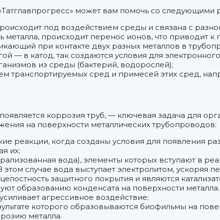
«Татглавпрогресс» может вам помочь со следующими 
Происходит под воздействием среды и связана с разно
ь металла, происходит перенос ионов, что приводит 
икающий при контакте двух разных металлов в трубопр
гой — в катод, так создаются условия для электронно
низмов из среды (бактерий, водорослей);
ием транспортируемых сред и примесей этих сред, н
 появляется коррозия труб, — ключевая задача для о
жения на поверхности металлических трубопроводов:
е реакции, когда созданы условия для появления разн
я их;
ализованная вода), элементы которых вступают в реак
В этом случае вода выступает электролитом, ускоряя п
целостность защитного покрытия и являются катализа
ют образованию конденсата на поверхности металла.
 усиливает агрессивное воздействие;
зультате которого образовываются биофильмы на пов
розию металла.