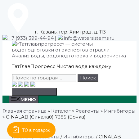
Skip
to
content
г. Казань, тер. Химград, д. 113
+7 (933) 399-44-94
|
info@watersistems.ru
ТатГлавПрогресс
Чистая вода каждому
Искать:
Поиск
Заказать звонок
МЕНЮ
Главная страница
»
Каталог
»
Реагенты
»
Ингибиторы
»
CINALAB (Синалаб) 7385 (Бочка)
ТО в подарок
Главная
/
Реагенты
/
Ингибиторы
/ CINALAB